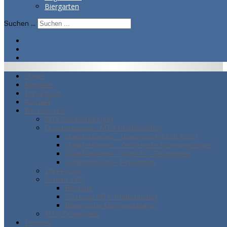
Biergarten
Suchen ...
Home
Aktuelles
Impressum
Kontakt
Wir über uns
MTV-Vereinsführung
Qualitätssiegel - MTV Pfaffenhofen
Qualitätssiegel - Integration durch Sport
Qualitätssiegel - Zertifizierte Schwimmschule
Qualitätssiegel - Sport Pro Gesundheit
Qualitätssiegel - Prävention
Impressum
Vereins FAQ
Beiträge
FSJ beim MTV Pfaffenhofen
Bayerische Ehrenamtskarte
MTV Downloads
Termine