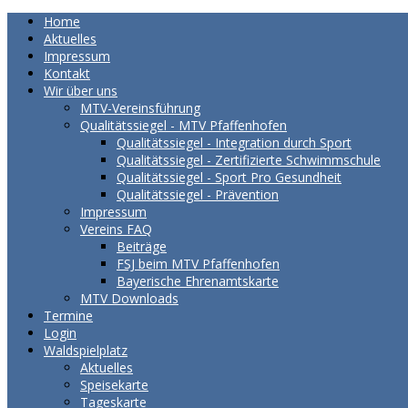
Home
Aktuelles
Impressum
Kontakt
Wir über uns
MTV-Vereinsführung
Qualitätssiegel - MTV Pfaffenhofen
Qualitätssiegel - Integration durch Sport
Qualitätssiegel - Zertifizierte Schwimmschule
Qualitätssiegel - Sport Pro Gesundheit
Qualitätssiegel - Prävention
Impressum
Vereins FAQ
Beiträge
FSJ beim MTV Pfaffenhofen
Bayerische Ehrenamtskarte
MTV Downloads
Termine
Login
Waldspielplatz
Aktuelles
Speisekarte
Tageskarte