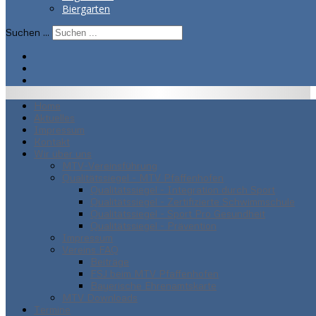
Biergarten
Suchen ...
Home
Aktuelles
Impressum
Kontakt
Wir über uns
MTV-Vereinsführung
Qualitätssiegel - MTV Pfaffenhofen
Qualitätssiegel - Integration durch Sport
Qualitätssiegel - Zertifizierte Schwimmschule
Qualitätssiegel - Sport Pro Gesundheit
Qualitätssiegel - Prävention
Impressum
Vereins FAQ
Beiträge
FSJ beim MTV Pfaffenhofen
Bayerische Ehrenamtskarte
MTV Downloads
Termine