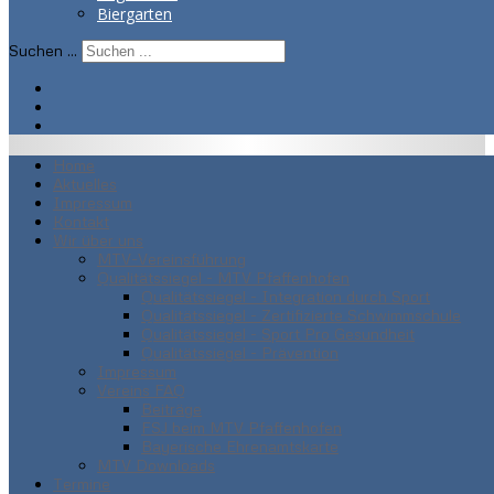
Biergarten
Suchen ...
Home
Aktuelles
Impressum
Kontakt
Wir über uns
MTV-Vereinsführung
Qualitätssiegel - MTV Pfaffenhofen
Qualitätssiegel - Integration durch Sport
Qualitätssiegel - Zertifizierte Schwimmschule
Qualitätssiegel - Sport Pro Gesundheit
Qualitätssiegel - Prävention
Impressum
Vereins FAQ
Beiträge
FSJ beim MTV Pfaffenhofen
Bayerische Ehrenamtskarte
MTV Downloads
Termine