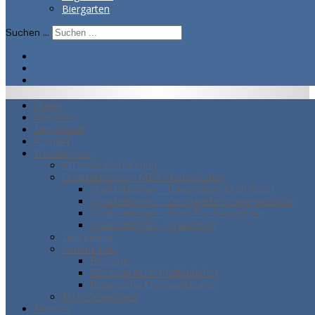
Biergarten
Suchen ...
Home
Aktuelles
Impressum
Kontakt
Wir über uns
MTV-Vereinsführung
Qualitätssiegel - MTV Pfaffenhofen
Qualitätssiegel - Integration durch Sport
Qualitätssiegel - Zertifizierte Schwimmschule
Qualitätssiegel - Sport Pro Gesundheit
Qualitätssiegel - Prävention
Impressum
Vereins FAQ
Beiträge
FSJ beim MTV Pfaffenhofen
Bayerische Ehrenamtskarte
MTV Downloads
Termine