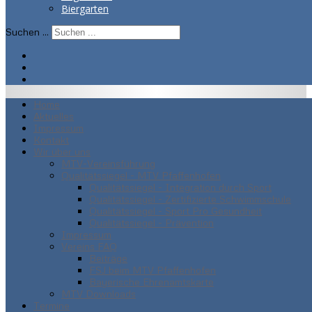
Biergarten
Suchen ...
Home
Aktuelles
Impressum
Kontakt
Wir über uns
MTV-Vereinsführung
Qualitätssiegel - MTV Pfaffenhofen
Qualitätssiegel - Integration durch Sport
Qualitätssiegel - Zertifizierte Schwimmschule
Qualitätssiegel - Sport Pro Gesundheit
Qualitätssiegel - Prävention
Impressum
Vereins FAQ
Beiträge
FSJ beim MTV Pfaffenhofen
Bayerische Ehrenamtskarte
MTV Downloads
Termine