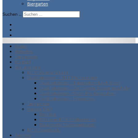
Biergarten
Suchen ...
Home
Aktuelles
Impressum
Kontakt
Wir über uns
MTV-Vereinsführung
Qualitätssiegel - MTV Pfaffenhofen
Qualitätssiegel - Integration durch Sport
Qualitätssiegel - Zertifizierte Schwimmschule
Qualitätssiegel - Sport Pro Gesundheit
Qualitätssiegel - Prävention
Impressum
Vereins FAQ
Beiträge
FSJ beim MTV Pfaffenhofen
Bayerische Ehrenamtskarte
MTV Downloads
Termine