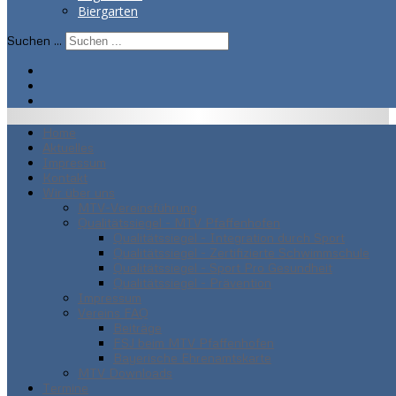
Biergarten
Suchen ...
Home
Aktuelles
Impressum
Kontakt
Wir über uns
MTV-Vereinsführung
Qualitätssiegel - MTV Pfaffenhofen
Qualitätssiegel - Integration durch Sport
Qualitätssiegel - Zertifizierte Schwimmschule
Qualitätssiegel - Sport Pro Gesundheit
Qualitätssiegel - Prävention
Impressum
Vereins FAQ
Beiträge
FSJ beim MTV Pfaffenhofen
Bayerische Ehrenamtskarte
MTV Downloads
Termine