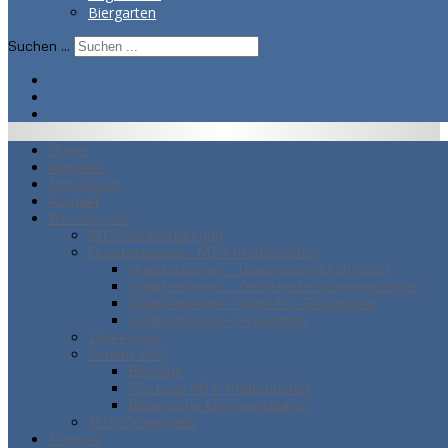
Biergarten
Suchen ...
Home
Aktuelles
Impressum
Kontakt
Wir über uns
MTV-Vereinsführung
Qualitätssiegel - MTV Pfaffenhofen
Qualitätssiegel - Integration durch Sport
Qualitätssiegel - Zertifizierte Schwimmschule
Qualitätssiegel - Sport Pro Gesundheit
Qualitätssiegel - Prävention
Impressum
Vereins FAQ
Beiträge
FSJ beim MTV Pfaffenhofen
Bayerische Ehrenamtskarte
MTV Downloads
Termine