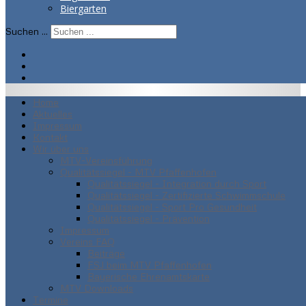
Biergarten
Suchen ...
Home
Aktuelles
Impressum
Kontakt
Wir über uns
MTV-Vereinsführung
Qualitätssiegel - MTV Pfaffenhofen
Qualitätssiegel - Integration durch Sport
Qualitätssiegel - Zertifizierte Schwimmschule
Qualitätssiegel - Sport Pro Gesundheit
Qualitätssiegel - Prävention
Impressum
Vereins FAQ
Beiträge
FSJ beim MTV Pfaffenhofen
Bayerische Ehrenamtskarte
MTV Downloads
Termine