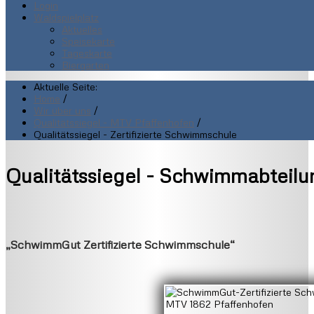
Login
Waldspielplatz
Aktuelles
Speisekarte
Tageskarte
Biergarten
Aktuelle Seite:
Home
/
Wir über uns
/
Qualitätssiegel - MTV Pfaffenhofen
/
Qualitätssiegel - Zertifizierte Schwimmschule
Qualitätssiegel - Schwimmabteilu
„SchwimmGut Zertifizierte Schwimmschule“