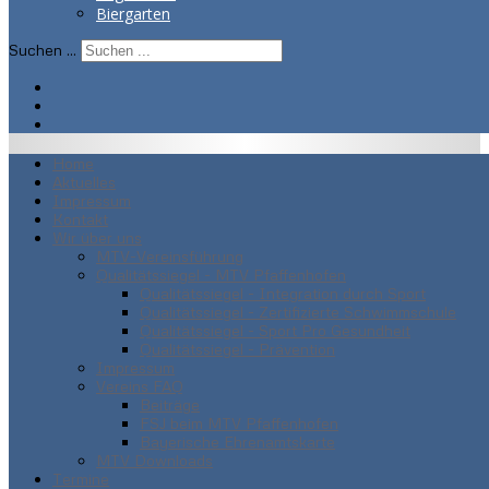
Biergarten
Suchen ...
Home
Aktuelles
Impressum
Kontakt
Wir über uns
MTV-Vereinsführung
Qualitätssiegel - MTV Pfaffenhofen
Qualitätssiegel - Integration durch Sport
Qualitätssiegel - Zertifizierte Schwimmschule
Qualitätssiegel - Sport Pro Gesundheit
Qualitätssiegel - Prävention
Impressum
Vereins FAQ
Beiträge
FSJ beim MTV Pfaffenhofen
Bayerische Ehrenamtskarte
MTV Downloads
Termine