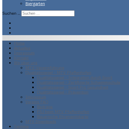
Biergarten
Suchen ...
Home
Aktuelles
Impressum
Kontakt
Wir über uns
MTV-Vereinsführung
Qualitätssiegel - MTV Pfaffenhofen
Qualitätssiegel - Integration durch Sport
Qualitätssiegel - Zertifizierte Schwimmschule
Qualitätssiegel - Sport Pro Gesundheit
Qualitätssiegel - Prävention
Impressum
Vereins FAQ
Beiträge
FSJ beim MTV Pfaffenhofen
Bayerische Ehrenamtskarte
MTV Downloads
Termine