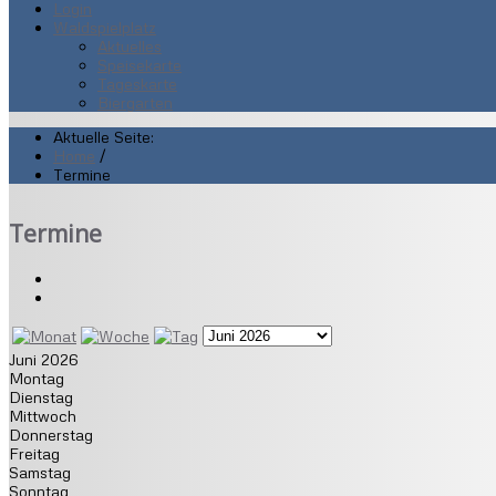
Login
Waldspielplatz
Aktuelles
Speisekarte
Tageskarte
Biergarten
Aktuelle Seite:
Home
/
Termine
Termine
Juni 2026
Montag
Dienstag
Mittwoch
Donnerstag
Freitag
Samstag
Sonntag