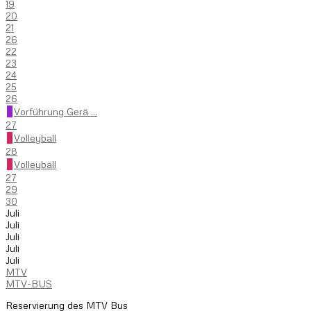
19
20
21
26
22
23
24
25
26
Vorführung Gerä ...
27
Volleyball
28
Volleyball
27
29
30
Juli
Juli
Juli
Juli
Juli
MTV
MTV-BUS
Reservierung des MTV Bus