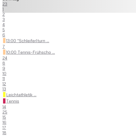
23
1
2
3
4
5
6
13:00 "Schleiferlturn ...
7
10:00 Tennis-Frühscho ...
24
8
9
10
11
12
13
Leichtathletik ...
Tennis
14
25
15
16
17
18