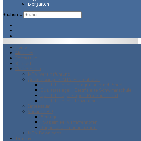
Biergarten
Suchen ...
Home
Aktuelles
Impressum
Kontakt
Wir über uns
MTV-Vereinsführung
Qualitätssiegel - MTV Pfaffenhofen
Qualitätssiegel - Integration durch Sport
Qualitätssiegel - Zertifizierte Schwimmschule
Qualitätssiegel - Sport Pro Gesundheit
Qualitätssiegel - Prävention
Impressum
Vereins FAQ
Beiträge
FSJ beim MTV Pfaffenhofen
Bayerische Ehrenamtskarte
MTV Downloads
Termine