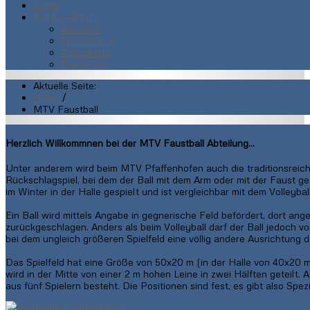
Login
Waldspielplatz
Aktuelles
Speisekarte
Tageskarte
Biergarten
Aktuelle Seite:
Home
/
MTV Faustball
Herzlich Willkommnen bei der MTV Faustball Abteilung...
Unter anderem wird beim MTV Pfaffenhofen auch die traditionsreiche
Rückschlagspiel, bei dem der Ball mit dem Arm oder mit der Faust 
im Winter in der Halle gespielt und ist vergleichbar mit dem Volleyball
Ein Ball wird mittels Angabe in gegnerische Feld befördert, dort an
zurückgeschlagen. Anders als beim Volleyball darf der Ball jedoch 
bei dem ungleich größeren Spielfeld eine völlig andere Ausrichtung d
Das Spielfeld hat eine Größe von 50x20 m (in der Halle von 40x20 m
wird in der Mitte von einer 2 m hohen Leine in zwei Hälften geteilt. A
aus fünf Spielern besteht. Die Positionen sind fest, es gibt also Spezi