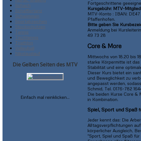
Fortgeschrittene geeeigne
Schach
Kursgebühr: MTV-Mitgliede
Schäfflertanz
MTV-Konto : IBAN: DE47 
Schwimmen
Pfaffenhofen.
Sportabzeichen
Bitte geben Sie Kursbeze
Stockschützen
Anmeldung bei Kursleiteri
Tennis
49 73 28
Tischtennis
Triathlon
Core & More
Volleyball
Nikolauslauf
Mittwochs von 18.20 bis 1
starke Körpermitte ist da
Die Gelben Seiten des MTV
Stabilität und eine optima
Dieser Kurs bietet ein san
und Beweglichkeit zu verb
angepasst werden, sodass 
Schmid, Tel. 0176-782 16
Die beiden Kurse Core & M
Einfach mal reinklicken...
in Kombination.
Spiel, Sport und Spaß
f
Jeder kennt das: Die Arbei
Alltagsverpflichtungen auf
körperlicher Ausgleich, 
"Sport, Spiel und Spaß fü