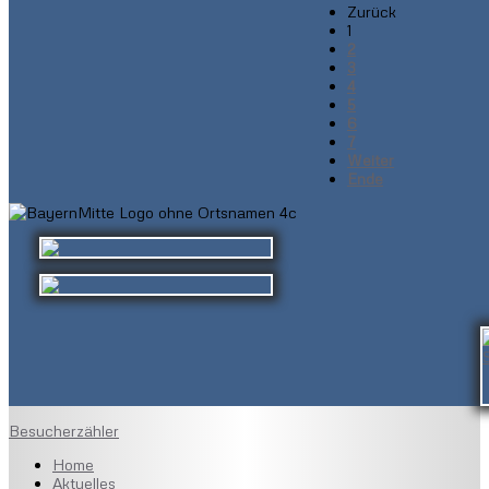
Zurück
1
2
3
4
5
6
7
Weiter
Ende
Besucherzähler
Home
Aktuelles