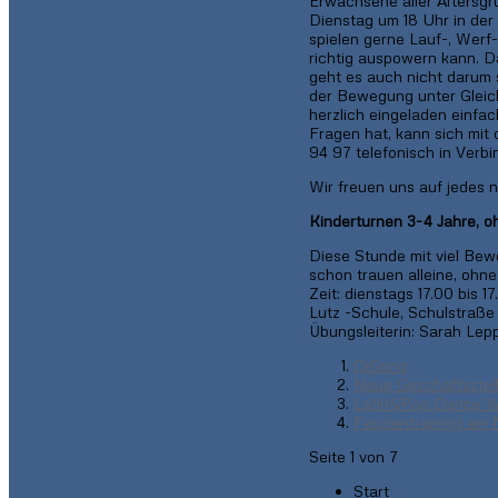
Erwachsene aller Altersgr
Dienstag um 18 Uhr in der
spielen gerne Lauf-, Werf
richtig auspowern kann. Da
geht es auch nicht darum 
der Bewegung unter Gleich
herzlich eingeladen einfa
Fragen hat, kann sich mit 
94 97 telefonisch in Verbi
Wir freuen uns auf jedes 
Kinderturnen 3-4 Jahre, o
Diese Stunde mit viel Bewe
schon trauen alleine, ohne
Zeit: dienstags 17.00 bis 
Lutz -Schule, Schulstraße 
Übungsleiterin: Sarah Lepp
QiGong
Neue Geschäftsstel
Latin&Pop Dance W
Faszientraining am
Seite 1 von 7
Start