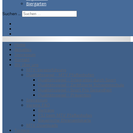
Biergarten
Suchen ...
Home
Aktuelles
Impressum
Kontakt
Wir über uns
MTV-Vereinsführung
Qualitätssiegel - MTV Pfaffenhofen
Qualitätssiegel - Integration durch Sport
Qualitätssiegel - Zertifizierte Schwimmschule
Qualitätssiegel - Sport Pro Gesundheit
Qualitätssiegel - Prävention
Impressum
Vereins FAQ
Beiträge
FSJ beim MTV Pfaffenhofen
Bayerische Ehrenamtskarte
MTV Downloads
Termine